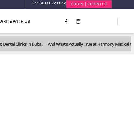
For Guest Posting
LOGIN | REGISTER
WRITE WITH US
ental Clinics in Dubai — And What’s Actually True at Harmony Medical G