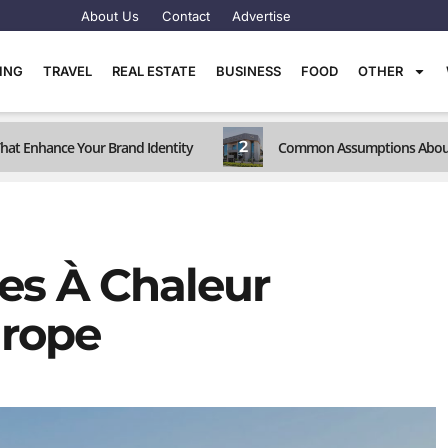
About Us
Contact
Advertise
TING
TRAVEL
REAL ESTATE
BUSINESS
FOOD
OTHER
2
at Enhance Your Brand Identity
Common Assumptions About D
es À Chaleur
urope